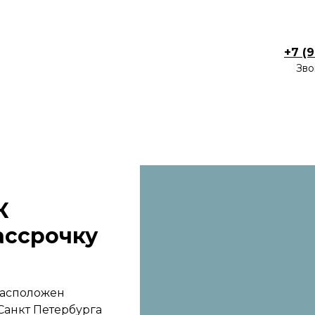
+7 (
Зво
К
ассрочку
расположен
Санкт Петербурга