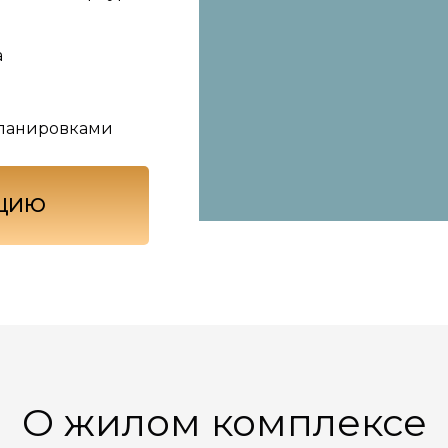
а
планировками
АЦИЮ
О жилом комплексе