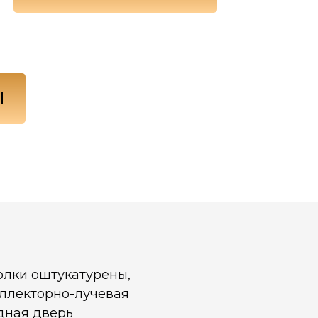
Ы
олки оштукатурены,
оллекторно-лучевая
одная дверь