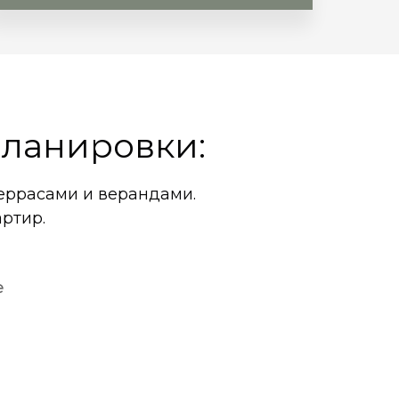
ланировки:
террасами и верандами.
артир.
е